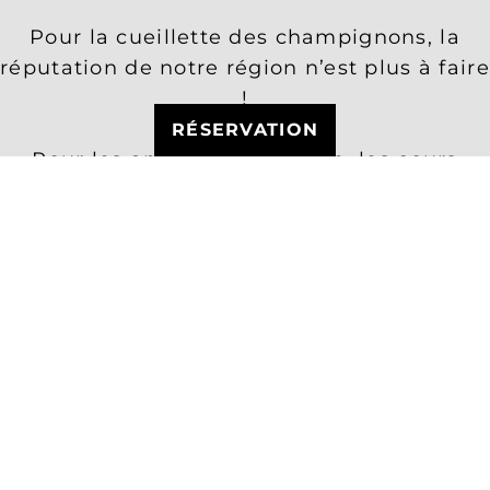
Pour la cueillette des champignons, la
réputation de notre région n’est plus à faire
!
RÉSERVATION
Pour les amateurs de pêche, les cours
d’eau environnant vous raviront !
En été, activités nautiques (baignade, voile,
paddle, pédalo…) au lac de Devesset et
également baignade au plan d’eau de
Rochepaule.